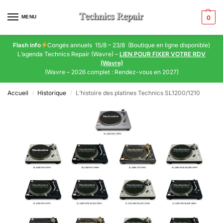
MENU
0
Flash info
Congés annuels 15/8 – 23/8 (Boutique en ligne disponible)
L’agenda Technics Repair (Wavre) –
LIEN POUR FIXER VOTRE RDV
(Wavre)
(Wavre – 2026 complet : Rendez-vous en 2027)
Accueil
Historique
L’histoire des platines Technics SL1200/1210
/
/