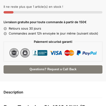
e
Il ne reste plus que 1 article(s) en stock !
r
n
a
Livraison gratuite pour toute commande à partir de 150€
t
i
Retours sous 30 jours
v
Commandes avant 12h envoyée le jour même (suivant stock)
e
Paiement sécurisé garanti
:
Questions? Request a Call Back
Description