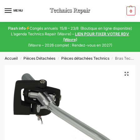
MENU
0
Flash info
Congés annuels 15/8 – 23/8 (Boutique en ligne disponible)
L’agenda Technics Repair (Wavre) –
LIEN POUR FIXER VOTRE RDV
(Wavre)
(Wavre – 2026 complet : Rendez-vous en 2027)
Accueil
Pièces Détachées
Pièces détachées Technics
Bras Technics SL 1210 MK2 (P-AM18201K)
/
/
/