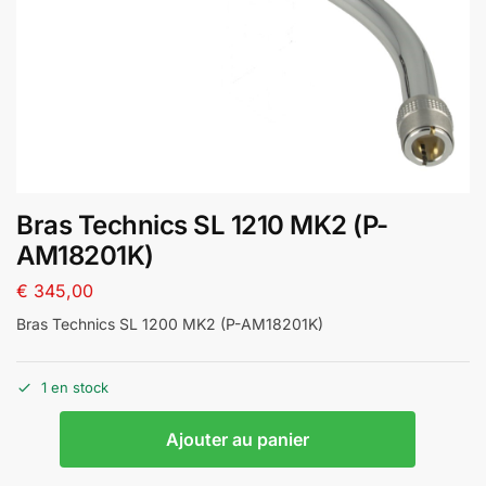
Bras Technics SL 1210 MK2 (P-
AM18201K)
€
345,00
Bras Technics SL 1200 MK2 (P-AM18201K)
1 en stock
A
Ajouter au panier
l
t