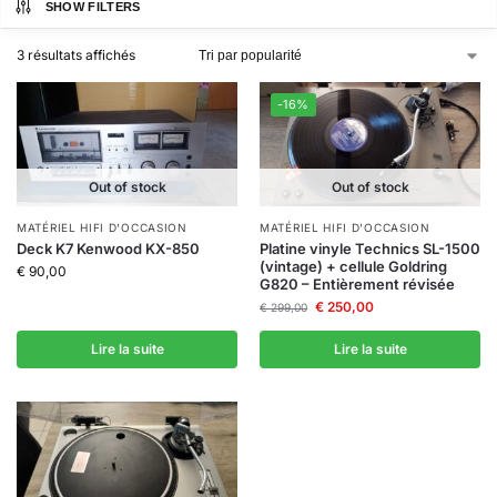
SHOW FILTERS
3 résultats affichés
-16%
Out of stock
Out of stock
MATÉRIEL HIFI D'OCCASION
MATÉRIEL HIFI D'OCCASION
Deck K7 Kenwood KX-850
Platine vinyle Technics SL-1500
(vintage) + cellule Goldring
€
90,00
G820 – Entièrement révisée
€
250,00
€
299,00
Lire la suite
Lire la suite