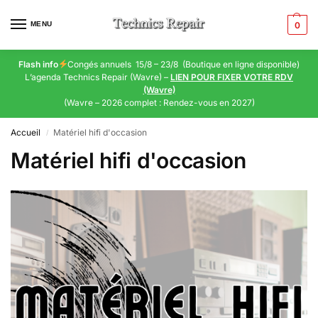
MENU
0
Flash info
Congés annuels 15/8 – 23/8 (Boutique en ligne disponible)
L’agenda Technics Repair (Wavre) –
LIEN POUR FIXER VOTRE RDV
(Wavre)
(Wavre – 2026 complet : Rendez-vous en 2027)
Accueil
Matériel hifi d'occasion
/
Matériel hifi d'occasion