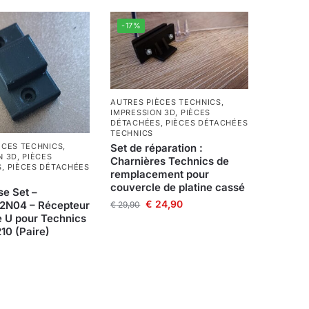
-17%
AUTRES PIÈCES TECHNICS
,
IMPRESSION 3D
,
PIÈCES
DÉTACHÉES
,
PIÈCES DÉTACHÉES
TECHNICS
Set de réparation :
ÈCES TECHNICS
,
N 3D
,
PIÈCES
Charnières Technics de
S
,
PIÈCES DÉTACHÉES
remplacement pour
couvercle de platine cassé
se Set –
€
24,90
N04 – Récepteur
€
29,90
e U pour Technics
10 (Paire)