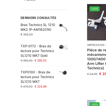
-20%
DERNIERS CONSULTÉS
Bras Technics SL 1210
MK2 (P-AM18201K)
€
345,00
IMPRESSION 
TXP-0172 - Bras de
Pièce de 
lecture pour Technics
mécanisme 
SL1210 MK7 Gold
1300/1400 
€
362,00
€
295,00
Arm Lifter 
Technics)
TXP0100 - Bras de
€
20
€
24,99
lecture pour Technics
SL1210 MK7
€
375,00
€
324,99
-28%