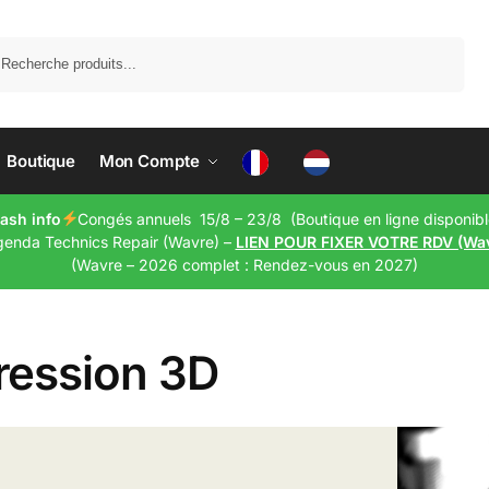
Recherche
Boutique
Mon Compte
lash info
Congés annuels 15/8 – 23/8 (Boutique en ligne disponibl
genda Technics Repair (Wavre) –
LIEN POUR FIXER VOTRE RDV (Wa
(Wavre – 2026 complet : Rendez-vous en 2027)
ression 3D