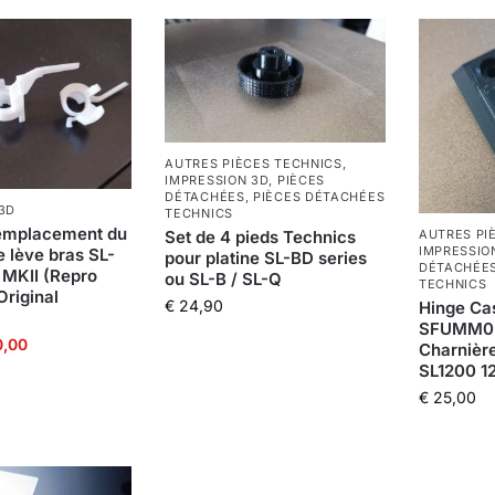
AUTRES PIÈCES TECHNICS
,
IMPRESSION 3D
,
PIÈCES
DÉTACHÉES
,
PIÈCES DÉTACHÉES
3D
TECHNICS
remplacement du
Set de 4 pieds Technics
AUTRES PI
IMPRESSIO
lève bras SL-
pour platine SL-BD series
DÉTACHÉE
MKII (Repro
ou SL-B / SL-Q
TECHNICS
Original
€
24,90
Hinge Ca
SFUMM02
,00
Charnièr
SL1200 12
€
25,00