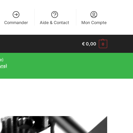
Commander
Aide & Contact
Mon Compte
€
0,00
0
e)
vre)