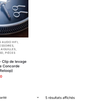
 AUDIO HIFI
,
ESSOIRES
,
 AIGUILLES
,
3D
,
PIÈCES
 – Clip de levage
le Concorde
 Reloop)
00
5 résultats affichés