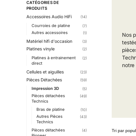
CATÉGORIES DE
PRODUITS
Accessoires Audio HiFi
(14)
Courroies de platine
(7)
Autres accessoires
(1)
Nos p
Matériel hifi d'occasion
(3)
testé
Platines vinyle
(2)
pièce
Techn
Platines à entrainement
(2)
direct
notre
Cellules et aiguilles
(23)
Pièces Détachées
(59)
Impression 3D
(5)
Pièces détachées
(49)
Technics
Bras de platine
(10)
Autres Pièces
(43)
Technics
Pièces détachées
(4)
Pioneer