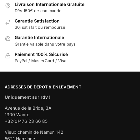
Livraison Internationale Gratuite
Dès 150€ de commande
Garantie Satisfaction
30j satisfait ou remboursé
Garantie Internationale
Grantie valable dans votre pays
Paiement 100% Sécurisé
PayPal / MasterCard / Visa
ADRESSES DE DÉPÔT & ENLÈVEMENT
Uniquement sur rdv !
Avenue de la Bride, 3A
1300 Wavre
+32(0)476 23 66 85
Vieux chemin de Namur, 142
5621 Hanzinne