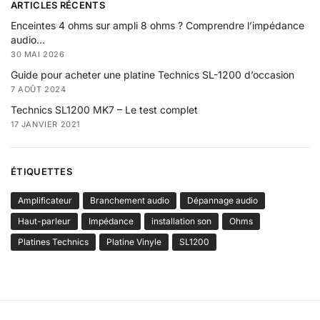
ARTICLES RÉCENTS
Enceintes 4 ohms sur ampli 8 ohms ? Comprendre l’impédance
audio…
30 MAI 2026
Guide pour acheter une platine Technics SL-1200 d’occasion
7 AOÛT 2024
Technics SL1200 MK7 – Le test complet
17 JANVIER 2021
ÉTIQUETTES
Amplificateur
Branchement audio
Dépannage audio
Haut-parleur
Impédance
installation son
Ohms
Platines Technics
Platine Vinyle
SL1200