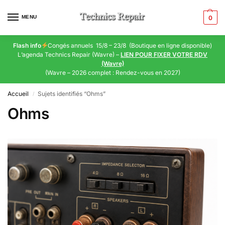
MENU
0
Flash info
Congés annuels 15/8 – 23/8 (Boutique en ligne disponible)
L’agenda Technics Repair (Wavre) –
LIEN POUR FIXER VOTRE RDV
(Wavre)
(Wavre – 2026 complet : Rendez-vous en 2027)
Accueil
Sujets identifiés “Ohms”
/
Ohms