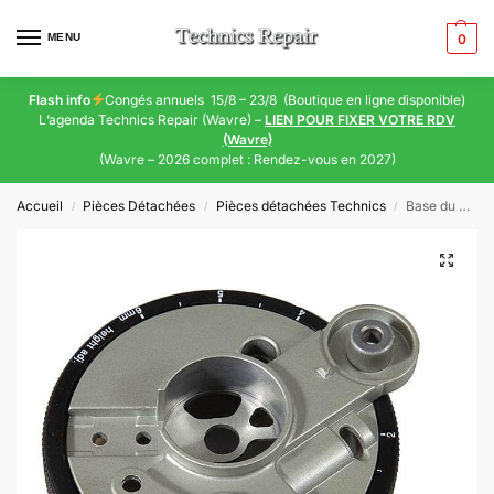
MENU
0
Flash info
Congés annuels 15/8 – 23/8 (Boutique en ligne disponible)
L’agenda Technics Repair (Wavre) –
LIEN POUR FIXER VOTRE RDV
(Wavre)
(Wavre – 2026 complet : Rendez-vous en 2027)
Accueil
Pièces Détachées
Pièces détachées Technics
Base du bras de platine Technics SL-1200 (Silver) – Règlage en hauteur (RFKN1200MK2A)
/
/
/