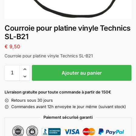
Courroie pour platine vinyle Technics
SL-B21
€
9,50
Courroie pour platine vinyle Technics SL-B21
A
Ajouter au panier
l
t
e
Livraison gratuite pour toute commande à partir de 150€
r
Retours sous 30 jours
n
Commandes avant 12h envoyée le jour même (suivant stock)
a
t
Paiement sécurisé garanti
i
v
e