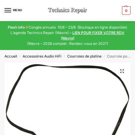
MENU
0
Flash info
Congés annuels 15/8 – 23/8 (Boutique en ligne disponible)
L’agenda Technics Repair (Wavre) –
LIEN POUR FIXER VOTRE RDV
(Wavre)
(Wavre – 2026 complet : Rendez-vous en 2027)
Accueil
Accessoires Audio HiFi
Courroies de platine
Courroie pour platine vinyle Technics SL-B21
/
/
/