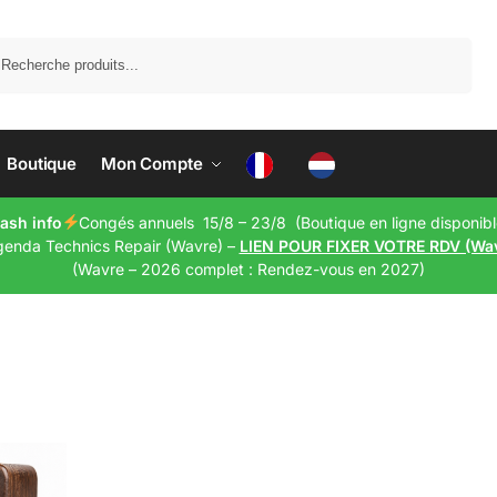
Recherche
Boutique
Mon Compte
lash info
Congés annuels 15/8 – 23/8 (Boutique en ligne disponibl
genda Technics Repair (Wavre) –
LIEN POUR FIXER VOTRE RDV (Wa
(Wavre – 2026 complet : Rendez-vous en 2027)