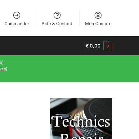
Commander
Aide & Contact
Mon Compte
€
0,00
0
e)
vre)