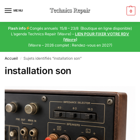
MENU
0
Flash info
Congés annuels 15/8 – 23/8 (Boutique en ligne disponible)
L’agenda Technics Repair (Wavre) –
LIEN POUR FIXER VOTRE RDV
(Wavre)
(Wavre – 2026 complet : Rendez-vous en 2027)
Accueil
Sujets identifiés “installation son”
/
installation son