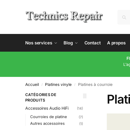
Nos services
Blog
Contact
A propos
F
L’a
Accueil
Platines vinyle
Platines à courroie
/
/
Plat
CATÉGORIES DE
PRODUITS
Accessoires Audio HiFi
(14)
Courroies de platine
(7)
Autres accessoires
(1)