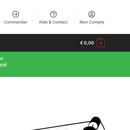
Commander
Aide & Contact
Mon Compte
€
0,00
0
e)
vre)