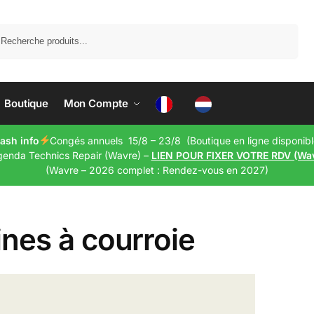
Recherche
Boutique
Mon Compte
lash info
Congés annuels 15/8 – 23/8 (Boutique en ligne disponibl
genda Technics Repair (Wavre) –
LIEN POUR FIXER VOTRE RDV (Wa
(Wavre – 2026 complet : Rendez-vous en 2027)
ines à courroie