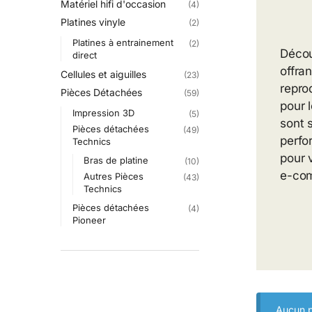
Matériel hifi d'occasion
(4)
Platines vinyle
(2)
Platines à entrainement
(2)
Décou
direct
offra
Cellules et aiguilles
(23)
repro
Pièces Détachées
(59)
pour 
Impression 3D
(5)
sont 
Pièces détachées
(49)
perfo
Technics
pour v
Bras de platine
(10)
e-com
Autres Pièces
(43)
Technics
Pièces détachées
(4)
Pioneer
Aucun p