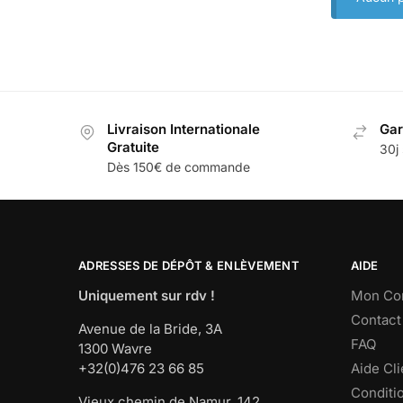
Livraison Internationale
Gar
Gratuite
30j 
Dès 150€ de commande
ADRESSES DE DÉPÔT & ENLÈVEMENT
AIDE
Uniquement sur rdv !
Mon Co
Contact
Avenue de la Bride, 3A
FAQ
1300 Wavre
+32(0)476 23 66 85
Aide Cli
Conditi
Vieux chemin de Namur, 142