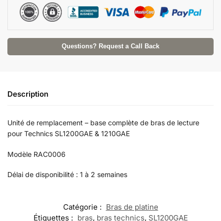
v
e
:
Questions? Request a Call Back
Description
Unité de remplacement – base complète de bras de lecture
pour Technics SL1200GAE & 1210GAE
Modèle RAC0006
Délai de disponibilité : 1 à 2 semaines
Catégorie :
Bras de platine
Étiquettes :
bras
,
bras technics
,
SL1200GAE