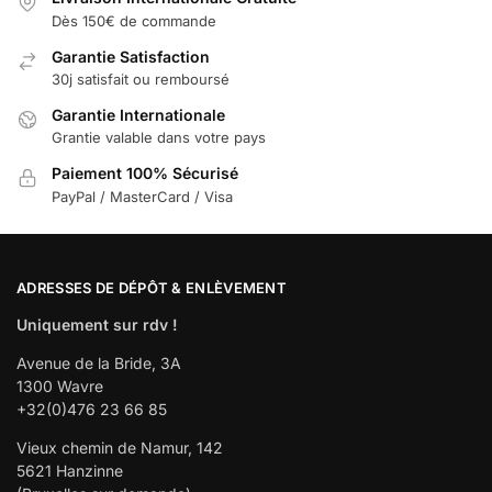
Dès 150€ de commande
Garantie Satisfaction
30j satisfait ou remboursé
Garantie Internationale
Grantie valable dans votre pays
Paiement 100% Sécurisé
PayPal / MasterCard / Visa
ADRESSES DE DÉPÔT & ENLÈVEMENT
Uniquement sur rdv !
Avenue de la Bride, 3A
1300 Wavre
+32(0)476 23 66 85
Vieux chemin de Namur, 142
5621 Hanzinne