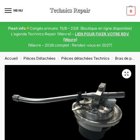
MENU
0
Flash info
Congés annuels 15/8 – 23/8 (Boutique en ligne disponible)
L’agenda Technics Repair (Wavre) –
LIEN POUR FIXER VOTRE RDV
(Wavre)
(Wavre – 2026 complet : Rendez-vous en 2027)
Accueil
Pièces Détachées
Pièces détachées Technics
Bras de platine
/
/
/