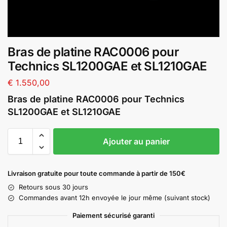
Bras de platine RAC0006 pour
Technics SL1200GAE et SL1210GAE
€
1.550,00
Bras de platine RAC0006 pour Technics
SL1200GAE et SL1210GAE
A
Ajouter au panier
l
t
e
Livraison gratuite pour toute commande à partir de 150€
r
Retours sous 30 jours
n
Commandes avant 12h envoyée le jour même (suivant stock)
a
t
Paiement sécurisé garanti
i