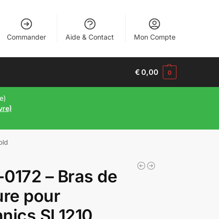
Commander
Aide & Contact
Mon Compte
€
0,00
0
e)
vre)
old
0172 – Bras de
ure pour
nics SL1210