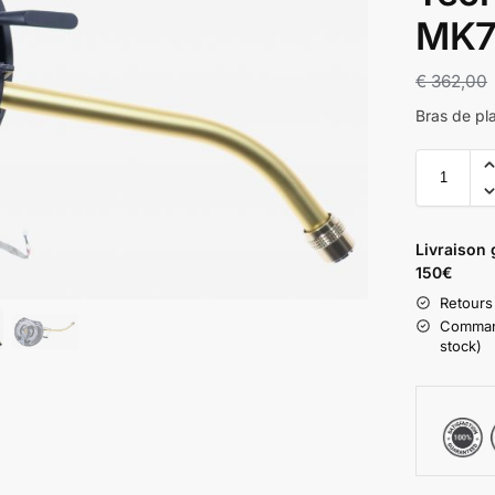
MK7
€
362,00
Bras de p
Livraison 
150€
Retours
Command
stock)