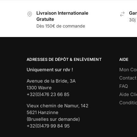
Livraison Internationale
Gar
Gratuite
30j 
Dès 150€ de commande
ADRESSES DE DÉPÔT & ENLÈVEMENT
AIDE
Uniquement sur rdv !
Mon Co
Contact
Avenue de la Bride, 3A
FAQ
1300 Wavre
+32(0)476 23 66 85
Aide Cli
Conditi
Vieux chemin de Namur, 142
5621 Hanzinne
(Bruxelles sur demande)
+32(0)479 99 84 95