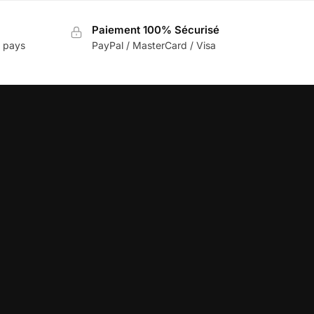
Paiement 100% Sécurisé
e pays
PayPal / MasterCard / Visa