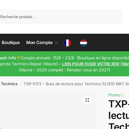
Recherche
Boutique
Mon Compte
lash info
Congés annuels 15/8 – 23/8 (Boutique en ligne disponibl
genda Technics Repair (Wavre) –
LIEN POUR FIXER VOTRE RDV (Wa
(Wavre – 2026 complet : Rendez-vous en 2027)
 Technics
TXP-0172 – Bras de lecture pour Technics SL1210 MK7 G
/
Promo !
TXP-
lect
Tech