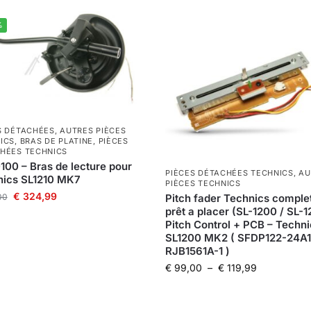
%
S DÉTACHÉES
,
AUTRES PIÈCES
ICS
,
BRAS DE PLATINE
,
PIÈCES
HÉES TECHNICS
00 – Bras de lecture pour
PIÈCES DÉTACHÉES TECHNICS
,
AU
nics SL1210 MK7
PIÈCES TECHNICS
€
324,99
Pitch fader Technics complet
00
prêt a placer (SL-1200 / SL-1
Pitch Control + PCB – Techn
SL1200 MK2 ( SFDP122-24A1
RJB1561A-1 )
€
99,00
–
€
119,99