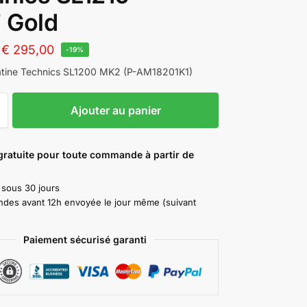
 Gold
€
295,00
-19%
latine Technics SL1200 MK2 (P-AM18201K1)
A
Ajouter au panier
l
t
e
gratuite pour toute commande à partir de
r
n
 sous 30 jours
a
es avant 12h envoyée le jour même (suivant
t
i
Paiement sécurisé garanti
v
e
: